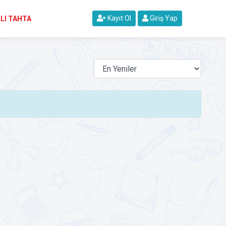
Kayıt Ol
Giriş Yap
LI TAHTA
ı