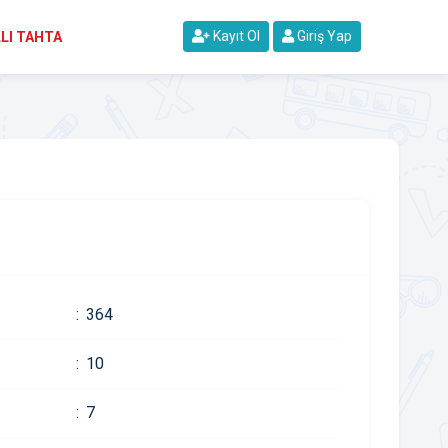
Kayıt Ol
Giriş Yap
LI TAHTA
364
10
7